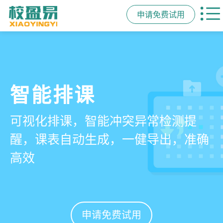
申请免费试用
管学校，用校盈易
智能排课
课时统计
家校互动
培训机构教务管理系
可视化排课，智能冲突异常检测提
学员签到同步扣减课时，老师带课量
一部手机链接教师、学员、家长，沟
统
醒，课表自动生成，一健导出，准确
自动统计、汇总，数据清晰可查免扯
通互动零距离，服务贴心铸口碑促续
高效
皮
费
有效提升运营管理效率45%
申请免费试用
申请免费试用
申请免费试用
申请免费试用