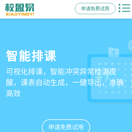
申请免费试用
管学校，用校盈易
智能排课
课时统计
家校互动
培训机构教务管理系
可视化排课，智能冲突异常检测提
学员签到同步扣减课时，老师带课量
一部手机链接教师、学员、家长，沟
统
醒，课表自动生成，一健导出，准确
自动统计、汇总，数据清晰可查免扯
通互动零距离，服务贴心铸口碑促续
高效
皮
费
有效提升运营管理效率45%
申请免费试用
申请免费试用
申请免费试用
申请免费试用