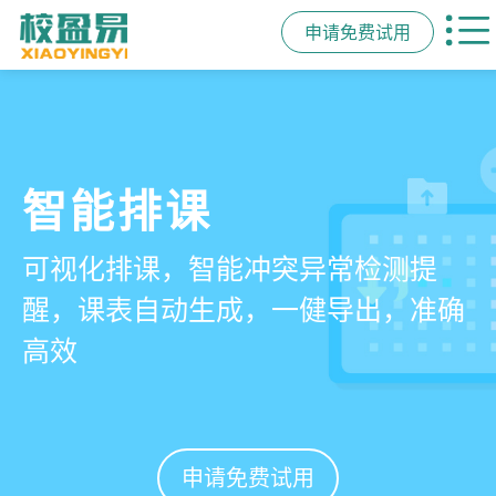
申请免费试用
管学校，用校盈易
智能排课
课时统计
家校互动
培训机构教务管理系
可视化排课，智能冲突异常检测提
学员签到同步扣减课时，老师带课量
一部手机链接教师、学员、家长，沟
统
醒，课表自动生成，一健导出，准确
自动统计、汇总，数据清晰可查免扯
通互动零距离，服务贴心铸口碑促续
高效
皮
费
有效提升运营管理效率45%
申请免费试用
申请免费试用
申请免费试用
申请免费试用