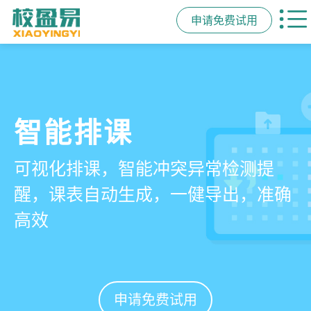
申请免费试用
管学校，用校盈易
智能排课
课时统计
家校互动
培训机构教务管理系
可视化排课，智能冲突异常检测提
学员签到同步扣减课时，老师带课量
一部手机链接教师、学员、家长，沟
统
醒，课表自动生成，一健导出，准确
自动统计、汇总，数据清晰可查免扯
通互动零距离，服务贴心铸口碑促续
高效
皮
费
有效提升运营管理效率45%
申请免费试用
申请免费试用
申请免费试用
申请免费试用