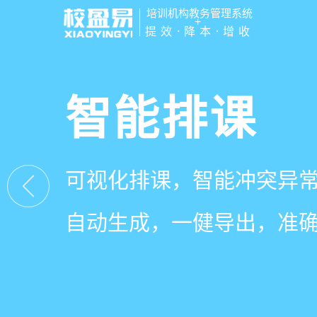
培训机构教务管理系统
+
提效·降本·增收
管学校，用
智能排课
课时统计
家校互动
培训机构教务管理
可视化排课，智能冲突异
学员签到同步扣减课时，
一部手机链接教师、学员
有效提升运营管理效率45
自动生成，一健导出，准
计、汇总，数据清晰可查
零距离，服务贴心铸口碑