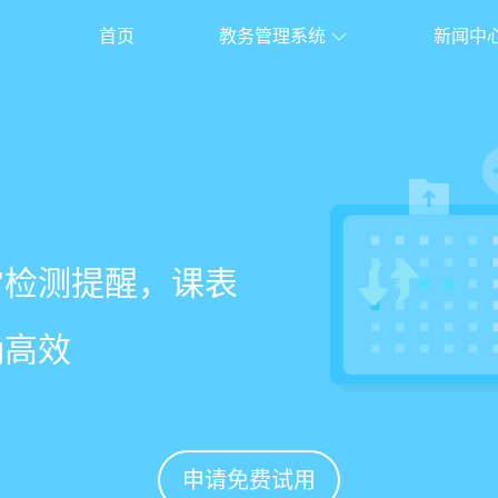
首页
教务管理系统
新闻中
校盈易
系统
常检测提醒，课表
老师带课量自动统
、家长，沟通互动
%
确高效
免扯皮
促续费
申请免费试用
申请免费试用
申请免费试用
申请免费试用