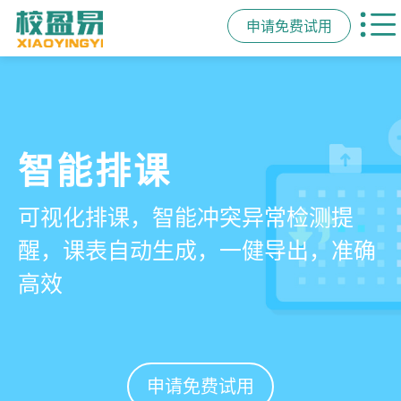
申请免费试用
管学校，用校盈易
智能排课
课时统计
家校互动
培训机构教务管理系
可视化排课，智能冲突异常检测提
学员签到同步扣减课时，老师带课量
一部手机链接教师、学员、家长，沟
统
醒，课表自动生成，一健导出，准确
自动统计、汇总，数据清晰可查免扯
通互动零距离，服务贴心铸口碑促续
高效
皮
费
有效提升运营管理效率45%
申请免费试用
申请免费试用
申请免费试用
申请免费试用