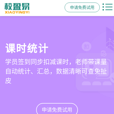
申请免费试用
管学校，用校盈易
家校互动
智能排课
课时统计
培训机构教务管理系
一部手机链接教师、学员、家长，沟
可视化排课，智能冲突异常检测提
学员签到同步扣减课时，老师带课量
统
通互动零距离，服务贴心铸口碑促续
醒，课表自动生成，一健导出，准确
自动统计、汇总，数据清晰可查免扯
费
高效
皮
有效提升运营管理效率45%
申请免费试用
申请免费试用
申请免费试用
申请免费试用