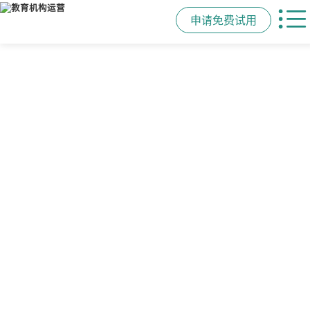
申请免费试用
管学校，用校盈易
智能排课
课时统计
家校互动
培训机构教务管理系
可视化排课，智能冲突异常检测提
学员签到同步扣减课时，老师带课量
一部手机链接教师、学员、家长，沟
统
醒，课表自动生成，一健导出，准确
自动统计、汇总，数据清晰可查免扯
通互动零距离，服务贴心铸口碑促续
高效
皮
费
有效提升运营管理效率45%
申请免费试用
申请免费试用
申请免费试用
申请免费试用