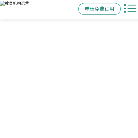
申请免费试用
管学校，用校盈易
智能排课
课时统计
家校互动
培训机构教务管理系
可视化排课，智能冲突异常检测提
学员签到同步扣减课时，老师带课量
一部手机链接教师、学员、家长，沟
统
醒，课表自动生成，一健导出，准确
自动统计、汇总，数据清晰可查免扯
通互动零距离，服务贴心铸口碑促续
高效
皮
费
有效提升运营管理效率45%
申请免费试用
申请免费试用
申请免费试用
申请免费试用