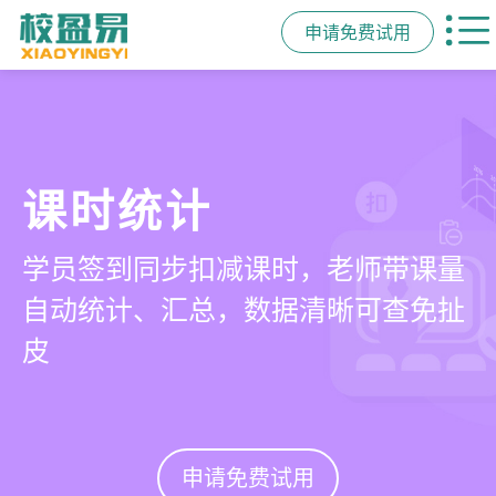
申请免费试用
管学校，用校盈易
智能排课
课时统计
家校互动
培训机构教务管理系
可视化排课，智能冲突异常检测提
学员签到同步扣减课时，老师带课量
一部手机链接教师、学员、家长，沟
统
醒，课表自动生成，一健导出，准确
自动统计、汇总，数据清晰可查免扯
通互动零距离，服务贴心铸口碑促续
高效
皮
费
有效提升运营管理效率45%
申请免费试用
申请免费试用
申请免费试用
申请免费试用