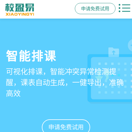
申请免费试用
管学校，用校盈易
智能排课
课时统计
家校互动
培训机构教务管理系
可视化排课，智能冲突异常检测提
学员签到同步扣减课时，老师带课量
一部手机链接教师、学员、家长，沟
统
醒，课表自动生成，一健导出，准确
自动统计、汇总，数据清晰可查免扯
通互动零距离，服务贴心铸口碑促续
高效
皮
费
有效提升运营管理效率45%
申请免费试用
申请免费试用
申请免费试用
申请免费试用