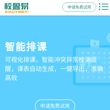
申请免费试用
管学校，用校盈易
智能排课
课时统计
家校互动
培训机构教务管理系
可视化排课，智能冲突异常检测提
学员签到同步扣减课时，老师带课量
一部手机链接教师、学员、家长，沟
统
醒，课表自动生成，一健导出，准确
自动统计、汇总，数据清晰可查免扯
通互动零距离，服务贴心铸口碑促续
高效
皮
费
有效提升运营管理效率45%
申请免费试用
申请免费试用
申请免费试用
申请免费试用