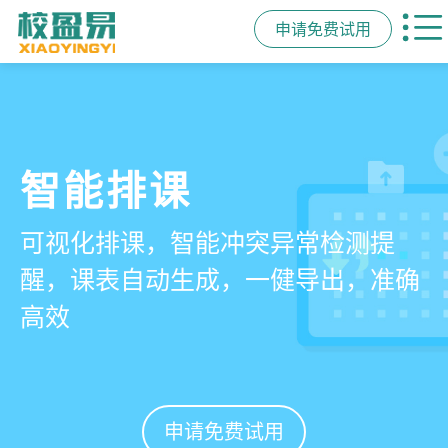
申请免费试用
管学校，用校盈易
智能排课
课时统计
家校互动
培训机构教务管理系
可视化排课，智能冲突异常检测提
学员签到同步扣减课时，老师带课量
一部手机链接教师、学员、家长，沟
统
醒，课表自动生成，一健导出，准确
自动统计、汇总，数据清晰可查免扯
通互动零距离，服务贴心铸口碑促续
高效
皮
费
有效提升运营管理效率45%
申请免费试用
申请免费试用
申请免费试用
申请免费试用