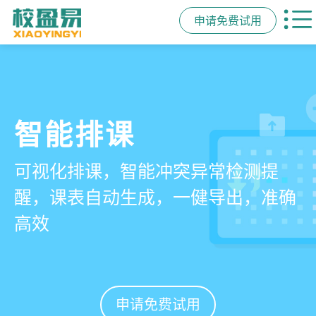
申请免费试用
管学校，用校盈易
智能排课
课时统计
家校互动
培训机构教务管理系
可视化排课，智能冲突异常检测提
学员签到同步扣减课时，老师带课量
一部手机链接教师、学员、家长，沟
统
醒，课表自动生成，一健导出，准确
自动统计、汇总，数据清晰可查免扯
通互动零距离，服务贴心铸口碑促续
高效
皮
费
有效提升运营管理效率45%
申请免费试用
申请免费试用
申请免费试用
申请免费试用