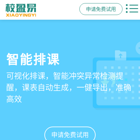
申请免费试用
管学校，用校盈易
智能排课
课时统计
家校互动
培训机构教务管理系
可视化排课，智能冲突异常检测提
学员签到同步扣减课时，老师带课量
一部手机链接教师、学员、家长，沟
统
醒，课表自动生成，一健导出，准确
自动统计、汇总，数据清晰可查免扯
通互动零距离，服务贴心铸口碑促续
高效
皮
费
有效提升运营管理效率45%
申请免费试用
申请免费试用
申请免费试用
申请免费试用