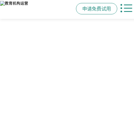
申请免费试用
管学校，用校盈易
智能排课
课时统计
家校互动
培训机构教务管理系
可视化排课，智能冲突异常检测提
学员签到同步扣减课时，老师带课量
一部手机链接教师、学员、家长，沟
统
醒，课表自动生成，一健导出，准确
自动统计、汇总，数据清晰可查免扯
通互动零距离，服务贴心铸口碑促续
高效
皮
费
有效提升运营管理效率45%
申请免费试用
申请免费试用
申请免费试用
申请免费试用