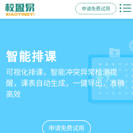
申请免费试用
管学校，用校盈易
智能排课
课时统计
家校互动
培训机构教务管理系
可视化排课，智能冲突异常检测提
学员签到同步扣减课时，老师带课量
一部手机链接教师、学员、家长，沟
统
醒，课表自动生成，一健导出，准确
自动统计、汇总，数据清晰可查免扯
通互动零距离，服务贴心铸口碑促续
高效
皮
费
有效提升运营管理效率45%
申请免费试用
申请免费试用
申请免费试用
申请免费试用