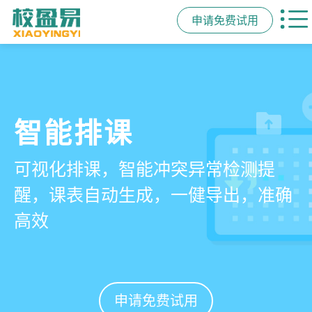
申请免费试用
管学校，用校盈易
智能排课
课时统计
家校互动
培训机构教务管理系
可视化排课，智能冲突异常检测提
学员签到同步扣减课时，老师带课量
一部手机链接教师、学员、家长，沟
统
醒，课表自动生成，一健导出，准确
自动统计、汇总，数据清晰可查免扯
通互动零距离，服务贴心铸口碑促续
高效
皮
费
有效提升运营管理效率45%
申请免费试用
申请免费试用
申请免费试用
申请免费试用