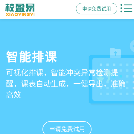
申请免费试用
管学校，用校盈易
智能排课
课时统计
家校互动
培训机构教务管理系
可视化排课，智能冲突异常检测提
学员签到同步扣减课时，老师带课量
一部手机链接教师、学员、家长，沟
统
醒，课表自动生成，一健导出，准确
自动统计、汇总，数据清晰可查免扯
通互动零距离，服务贴心铸口碑促续
高效
皮
费
有效提升运营管理效率45%
申请免费试用
申请免费试用
申请免费试用
申请免费试用