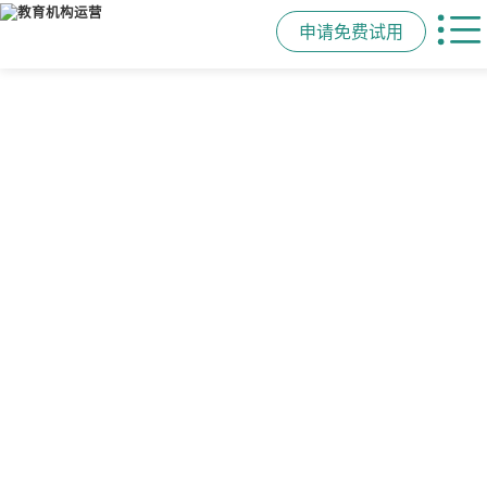
申请免费试用
管学校，用校盈易
智能排课
课时统计
家校互动
培训机构教务管理系
可视化排课，智能冲突异常检测提
学员签到同步扣减课时，老师带课量
一部手机链接教师、学员、家长，沟
统
醒，课表自动生成，一健导出，准确
自动统计、汇总，数据清晰可查免扯
通互动零距离，服务贴心铸口碑促续
高效
皮
费
有效提升运营管理效率45%
申请免费试用
申请免费试用
申请免费试用
申请免费试用