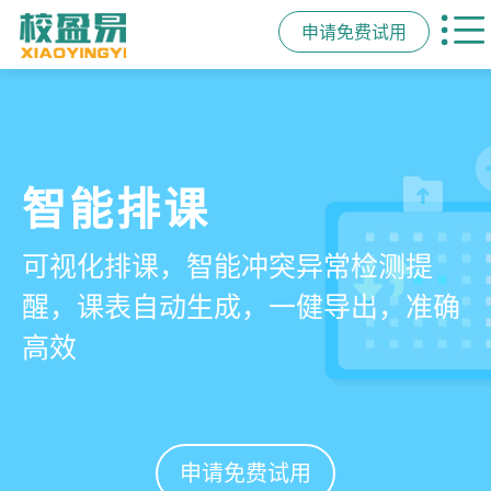
申请免费试用
管学校，用校盈易
智能排课
课时统计
家校互动
培训机构教务管理系
可视化排课，智能冲突异常检测提
学员签到同步扣减课时，老师带课量
一部手机链接教师、学员、家长，沟
统
醒，课表自动生成，一健导出，准确
自动统计、汇总，数据清晰可查免扯
通互动零距离，服务贴心铸口碑促续
高效
皮
费
有效提升运营管理效率45%
申请免费试用
申请免费试用
申请免费试用
申请免费试用