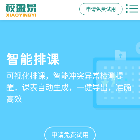
申请免费试用
管学校，用校盈易
智能排课
课时统计
家校互动
培训机构教务管理系
可视化排课，智能冲突异常检测提
学员签到同步扣减课时，老师带课量
一部手机链接教师、学员、家长，沟
统
醒，课表自动生成，一健导出，准确
自动统计、汇总，数据清晰可查免扯
通互动零距离，服务贴心铸口碑促续
高效
皮
费
有效提升运营管理效率45%
申请免费试用
申请免费试用
申请免费试用
申请免费试用