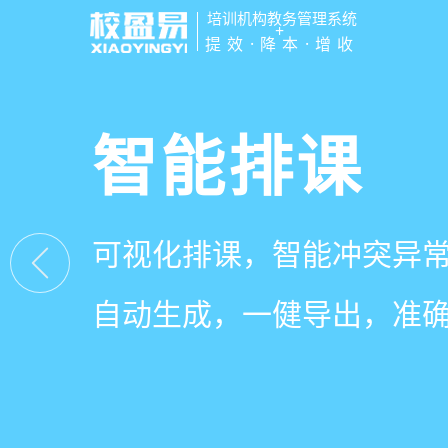
培训机构教务管理系统
+
提效·降本·增收
管学校，用
智能排课
课时统计
家校互动
培训机构教务管理
可视化排课，智能冲突异
学员签到同步扣减课时，
一部手机链接教师、学员
有效提升运营管理效率45
自动生成，一健导出，准
计、汇总，数据清晰可查
零距离，服务贴心铸口碑