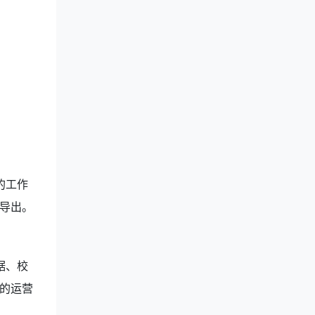
的工作
导出。
据、校
的运营