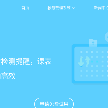
首页
教务管理系统
新闻中
校盈易
系统
常检测提醒，课表
老师带课量自动统
、家长，沟通互动
%
确高效
免扯皮
促续费
申请免费试用
申请免费试用
申请免费试用
申请免费试用