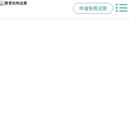
申请免费试用
管学校，用校盈易
智能排课
课时统计
家校互动
培训机构教务管理系
可视化排课，智能冲突异常检测提
学员签到同步扣减课时，老师带课量
一部手机链接教师、学员、家长，沟
统
醒，课表自动生成，一健导出，准确
自动统计、汇总，数据清晰可查免扯
通互动零距离，服务贴心铸口碑促续
高效
皮
费
有效提升运营管理效率45%
申请免费试用
申请免费试用
申请免费试用
申请免费试用