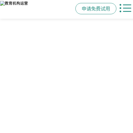
申请免费试用
管学校，用校盈易
智能排课
课时统计
家校互动
培训机构教务管理系
可视化排课，智能冲突异常检测提
学员签到同步扣减课时，老师带课量
一部手机链接教师、学员、家长，沟
统
醒，课表自动生成，一健导出，准确
自动统计、汇总，数据清晰可查免扯
通互动零距离，服务贴心铸口碑促续
高效
皮
费
有效提升运营管理效率45%
申请免费试用
申请免费试用
申请免费试用
申请免费试用