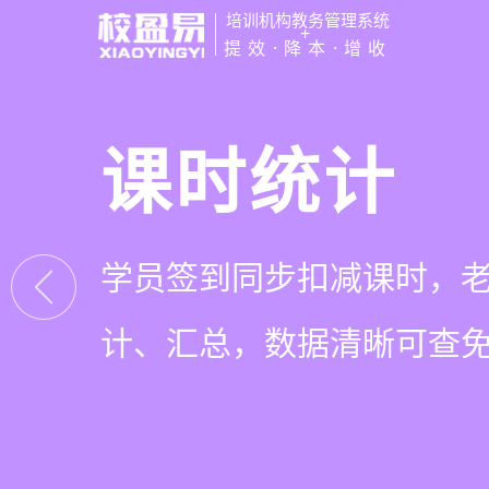
培训机构教务管理系统
+
提效·降本·增收
管学校，用
智能排课
课时统计
家校互动
培训机构教务管理
可视化排课，智能冲突异
学员签到同步扣减课时，
一部手机链接教师、学员
有效提升运营管理效率45
自动生成，一健导出，准
计、汇总，数据清晰可查
零距离，服务贴心铸口碑