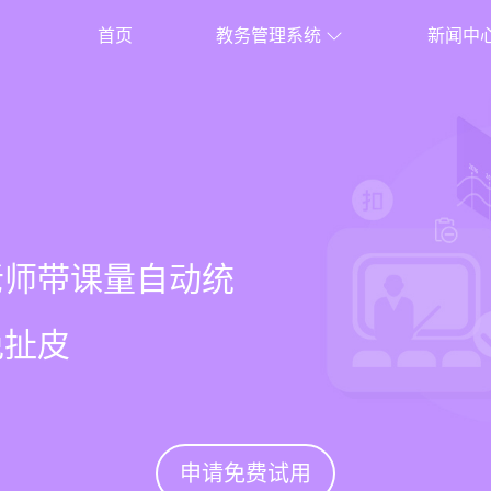
首页
教务管理系统
新闻中
校盈易
系统
常检测提醒，课表
老师带课量自动统
、家长，沟通互动
%
确高效
免扯皮
促续费
申请免费试用
申请免费试用
申请免费试用
申请免费试用