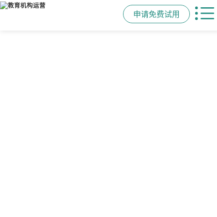
申请免费试用
管学校，用校盈易
智能排课
课时统计
家校互动
培训机构教务管理系
可视化排课，智能冲突异常检测提
学员签到同步扣减课时，老师带课量
一部手机链接教师、学员、家长，沟
统
醒，课表自动生成，一健导出，准确
自动统计、汇总，数据清晰可查免扯
通互动零距离，服务贴心铸口碑促续
高效
皮
费
有效提升运营管理效率45%
申请免费试用
申请免费试用
申请免费试用
申请免费试用