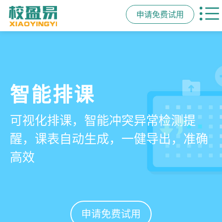
申请免费试用
管学校，用校盈易
智能排课
课时统计
家校互动
培训机构教务管理系
可视化排课，智能冲突异常检测提
学员签到同步扣减课时，老师带课量
一部手机链接教师、学员、家长，沟
统
醒，课表自动生成，一健导出，准确
自动统计、汇总，数据清晰可查免扯
通互动零距离，服务贴心铸口碑促续
高效
皮
费
有效提升运营管理效率45%
申请免费试用
申请免费试用
申请免费试用
申请免费试用