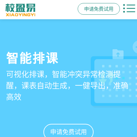
申请免费试用
管学校，用校盈易
智能排课
课时统计
家校互动
培训机构教务管理系
可视化排课，智能冲突异常检测提
学员签到同步扣减课时，老师带课量
一部手机链接教师、学员、家长，沟
统
醒，课表自动生成，一健导出，准确
自动统计、汇总，数据清晰可查免扯
通互动零距离，服务贴心铸口碑促续
高效
皮
费
有效提升运营管理效率45%
申请免费试用
申请免费试用
申请免费试用
申请免费试用