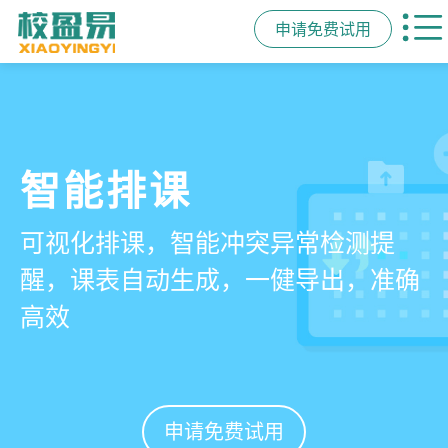
申请免费试用
管学校，用校盈易
智能排课
课时统计
家校互动
培训机构教务管理系
可视化排课，智能冲突异常检测提
学员签到同步扣减课时，老师带课量
一部手机链接教师、学员、家长，沟
统
醒，课表自动生成，一健导出，准确
自动统计、汇总，数据清晰可查免扯
通互动零距离，服务贴心铸口碑促续
高效
皮
费
有效提升运营管理效率45%
申请免费试用
申请免费试用
申请免费试用
申请免费试用