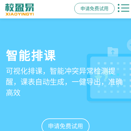
申请免费试用
管学校，用校盈易
智能排课
课时统计
家校互动
培训机构教务管理系
可视化排课，智能冲突异常检测提
学员签到同步扣减课时，老师带课量
一部手机链接教师、学员、家长，沟
统
醒，课表自动生成，一健导出，准确
自动统计、汇总，数据清晰可查免扯
通互动零距离，服务贴心铸口碑促续
高效
皮
费
有效提升运营管理效率45%
申请免费试用
申请免费试用
申请免费试用
申请免费试用