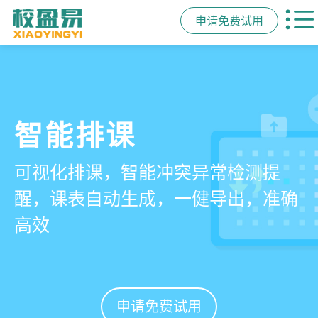
申请免费试用
管学校，用校盈易
智能排课
课时统计
家校互动
培训机构教务管理系
可视化排课，智能冲突异常检测提
学员签到同步扣减课时，老师带课量
一部手机链接教师、学员、家长，沟
统
醒，课表自动生成，一健导出，准确
自动统计、汇总，数据清晰可查免扯
通互动零距离，服务贴心铸口碑促续
高效
皮
费
有效提升运营管理效率45%
申请免费试用
申请免费试用
申请免费试用
申请免费试用