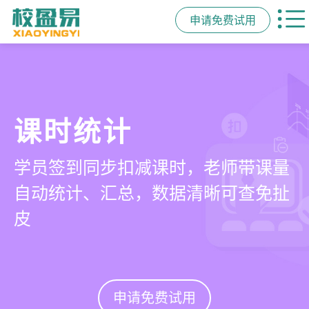
申请免费试用
管学校，用校盈易
智能排课
课时统计
家校互动
培训机构教务管理系
可视化排课，智能冲突异常检测提
学员签到同步扣减课时，老师带课量
一部手机链接教师、学员、家长，沟
统
醒，课表自动生成，一健导出，准确
自动统计、汇总，数据清晰可查免扯
通互动零距离，服务贴心铸口碑促续
高效
皮
费
有效提升运营管理效率45%
申请免费试用
申请免费试用
申请免费试用
申请免费试用