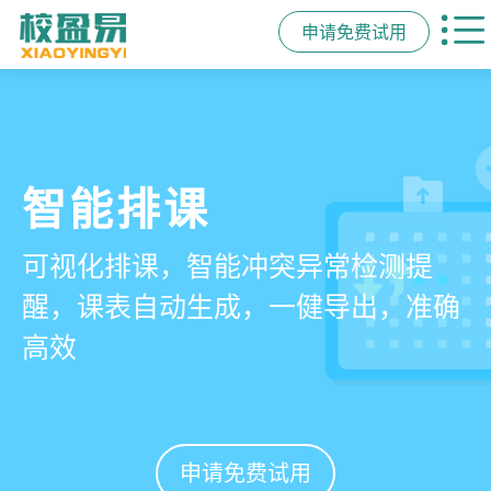
申请免费试用
管学校，用校盈易
智能排课
课时统计
家校互动
培训机构教务管理系
可视化排课，智能冲突异常检测提
学员签到同步扣减课时，老师带课量
一部手机链接教师、学员、家长，沟
统
醒，课表自动生成，一健导出，准确
自动统计、汇总，数据清晰可查免扯
通互动零距离，服务贴心铸口碑促续
高效
皮
费
有效提升运营管理效率45%
申请免费试用
申请免费试用
申请免费试用
申请免费试用