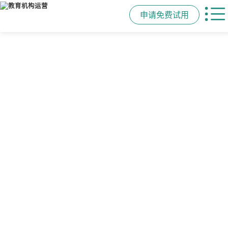
申请免费试用
管学校，用校盈易
智能排课
课时统计
家校互动
培训机构教务管理系
可视化排课，智能冲突异常检测提
学员签到同步扣减课时，老师带课量
一部手机链接教师、学员、家长，沟
统
醒，课表自动生成，一健导出，准确
自动统计、汇总，数据清晰可查免扯
通互动零距离，服务贴心铸口碑促续
高效
皮
费
有效提升运营管理效率45%
申请免费试用
申请免费试用
申请免费试用
申请免费试用