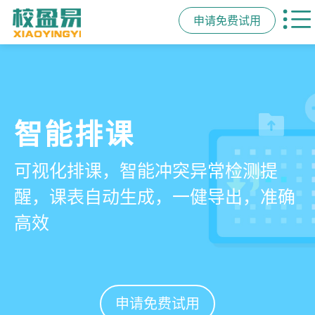
申请免费试用
管学校，用校盈易
智能排课
课时统计
家校互动
培训机构教务管理系
可视化排课，智能冲突异常检测提
学员签到同步扣减课时，老师带课量
一部手机链接教师、学员、家长，沟
统
醒，课表自动生成，一健导出，准确
自动统计、汇总，数据清晰可查免扯
通互动零距离，服务贴心铸口碑促续
高效
皮
费
有效提升运营管理效率45%
申请免费试用
申请免费试用
申请免费试用
申请免费试用