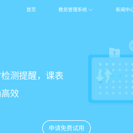
首页
教务管理系统
新闻中
校盈易
系统
常检测提醒，课表
老师带课量自动统
、家长，沟通互动
%
确高效
免扯皮
促续费
申请免费试用
申请免费试用
申请免费试用
申请免费试用