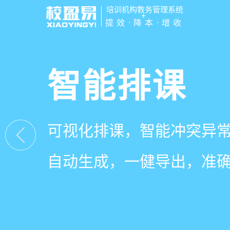
培训机构教务管理系统
+
提效·降本·增收
管学校，用
智能排课
课时统计
家校互动
培训机构教务管理
可视化排课，智能冲突异
学员签到同步扣减课时，
一部手机链接教师、学员
有效提升运营管理效率45
自动生成，一健导出，准
计、汇总，数据清晰可查
零距离，服务贴心铸口碑