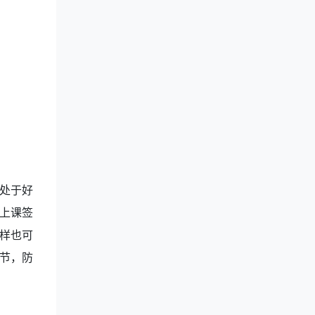
处于好
上课签
样也可
节，防