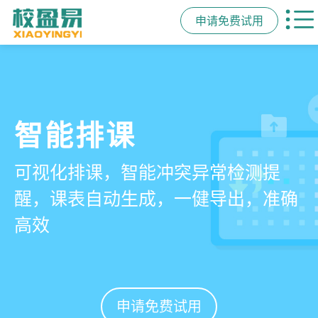
申请免费试用
管学校，用校盈易
智能排课
课时统计
家校互动
培训机构教务管理系
可视化排课，智能冲突异常检测提
学员签到同步扣减课时，老师带课量
一部手机链接教师、学员、家长，沟
统
醒，课表自动生成，一健导出，准确
自动统计、汇总，数据清晰可查免扯
通互动零距离，服务贴心铸口碑促续
高效
皮
费
有效提升运营管理效率45%
申请免费试用
申请免费试用
申请免费试用
申请免费试用