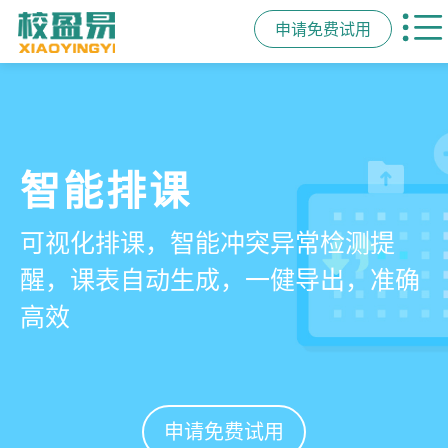
申请免费试用
管学校，用校盈易
智能排课
课时统计
家校互动
培训机构教务管理系
可视化排课，智能冲突异常检测提
学员签到同步扣减课时，老师带课量
一部手机链接教师、学员、家长，沟
统
醒，课表自动生成，一健导出，准确
自动统计、汇总，数据清晰可查免扯
通互动零距离，服务贴心铸口碑促续
高效
皮
费
有效提升运营管理效率45%
申请免费试用
申请免费试用
申请免费试用
申请免费试用