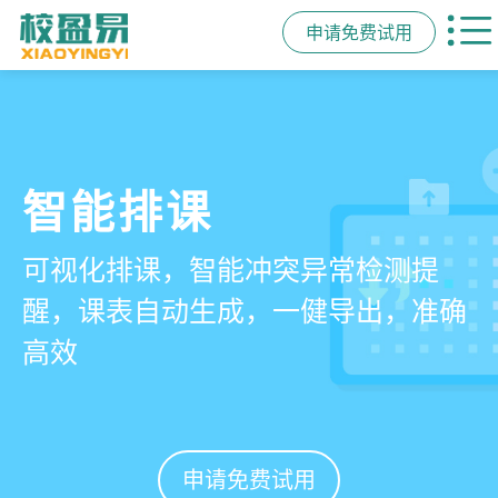
申请免费试用
管学校，用校盈易
智能排课
课时统计
家校互动
培训机构教务管理系
可视化排课，智能冲突异常检测提
学员签到同步扣减课时，老师带课量
一部手机链接教师、学员、家长，沟
统
醒，课表自动生成，一健导出，准确
自动统计、汇总，数据清晰可查免扯
通互动零距离，服务贴心铸口碑促续
高效
皮
费
有效提升运营管理效率45%
申请免费试用
申请免费试用
申请免费试用
申请免费试用