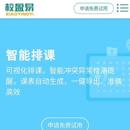
申请免费试用
管学校，用校盈易
智能排课
课时统计
家校互动
培训机构教务管理系
可视化排课，智能冲突异常检测提
学员签到同步扣减课时，老师带课量
一部手机链接教师、学员、家长，沟
统
醒，课表自动生成，一健导出，准确
自动统计、汇总，数据清晰可查免扯
通互动零距离，服务贴心铸口碑促续
高效
皮
费
有效提升运营管理效率45%
申请免费试用
申请免费试用
申请免费试用
申请免费试用