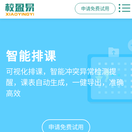
申请免费试用
管学校，用校盈易
智能排课
课时统计
家校互动
培训机构教务管理系
可视化排课，智能冲突异常检测提
学员签到同步扣减课时，老师带课量
一部手机链接教师、学员、家长，沟
统
醒，课表自动生成，一健导出，准确
自动统计、汇总，数据清晰可查免扯
通互动零距离，服务贴心铸口碑促续
高效
皮
费
有效提升运营管理效率45%
申请免费试用
申请免费试用
申请免费试用
申请免费试用