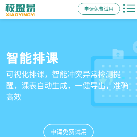
申请免费试用
管学校，用校盈易
智能排课
课时统计
家校互动
培训机构教务管理系
可视化排课，智能冲突异常检测提
学员签到同步扣减课时，老师带课量
一部手机链接教师、学员、家长，沟
统
醒，课表自动生成，一健导出，准确
自动统计、汇总，数据清晰可查免扯
通互动零距离，服务贴心铸口碑促续
高效
皮
费
有效提升运营管理效率45%
申请免费试用
申请免费试用
申请免费试用
申请免费试用