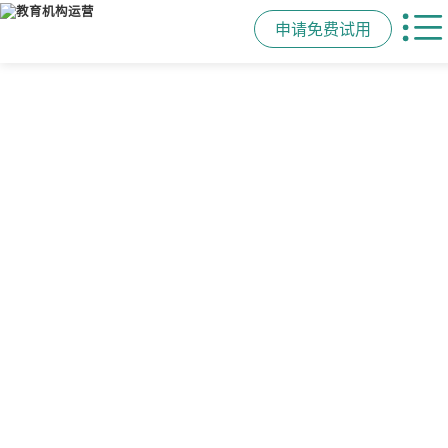
申请免费试用
管学校，用校盈易
智能排课
课时统计
家校互动
培训机构教务管理系
可视化排课，智能冲突异常检测提
学员签到同步扣减课时，老师带课量
一部手机链接教师、学员、家长，沟
统
醒，课表自动生成，一健导出，准确
自动统计、汇总，数据清晰可查免扯
通互动零距离，服务贴心铸口碑促续
高效
皮
费
有效提升运营管理效率45%
申请免费试用
申请免费试用
申请免费试用
申请免费试用