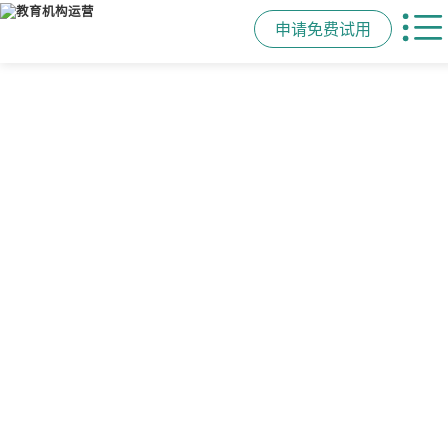
申请免费试用
管学校，用校盈易
智能排课
课时统计
家校互动
培训机构教务管理系
可视化排课，智能冲突异常检测提
学员签到同步扣减课时，老师带课量
一部手机链接教师、学员、家长，沟
统
醒，课表自动生成，一健导出，准确
自动统计、汇总，数据清晰可查免扯
通互动零距离，服务贴心铸口碑促续
高效
皮
费
有效提升运营管理效率45%
申请免费试用
申请免费试用
申请免费试用
申请免费试用