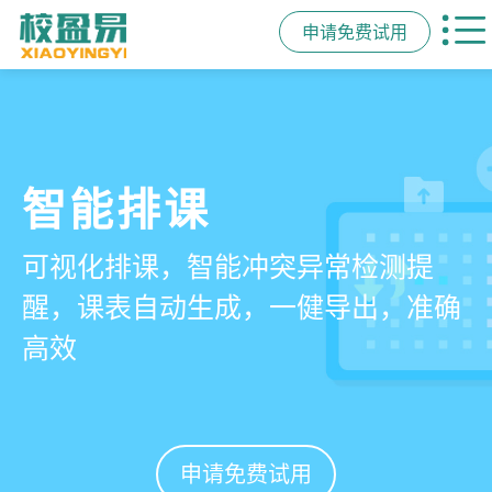
申请免费试用
管学校，用校盈易
智能排课
课时统计
家校互动
培训机构教务管理系
可视化排课，智能冲突异常检测提
学员签到同步扣减课时，老师带课量
一部手机链接教师、学员、家长，沟
统
醒，课表自动生成，一健导出，准确
自动统计、汇总，数据清晰可查免扯
通互动零距离，服务贴心铸口碑促续
高效
皮
费
有效提升运营管理效率45%
申请免费试用
申请免费试用
申请免费试用
申请免费试用