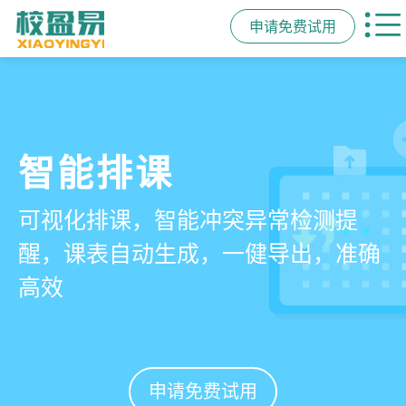
申请免费试用
管学校，用校盈易
智能排课
课时统计
家校互动
培训机构教务管理系
可视化排课，智能冲突异常检测提
学员签到同步扣减课时，老师带课量
一部手机链接教师、学员、家长，沟
统
醒，课表自动生成，一健导出，准确
自动统计、汇总，数据清晰可查免扯
通互动零距离，服务贴心铸口碑促续
高效
皮
费
有效提升运营管理效率45%
申请免费试用
申请免费试用
申请免费试用
申请免费试用