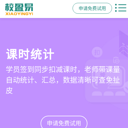
申请免费试用
管学校，用校盈易
智能排课
课时统计
家校互动
培训机构教务管理系
可视化排课，智能冲突异常检测提
学员签到同步扣减课时，老师带课量
一部手机链接教师、学员、家长，沟
统
醒，课表自动生成，一健导出，准确
自动统计、汇总，数据清晰可查免扯
通互动零距离，服务贴心铸口碑促续
高效
皮
费
有效提升运营管理效率45%
申请免费试用
申请免费试用
申请免费试用
申请免费试用