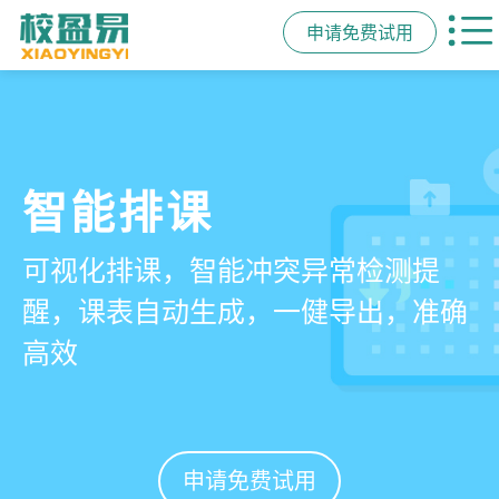
申请免费试用
管学校，用校盈易
智能排课
课时统计
家校互动
培训机构教务管理系
可视化排课，智能冲突异常检测提
学员签到同步扣减课时，老师带课量
一部手机链接教师、学员、家长，沟
统
醒，课表自动生成，一健导出，准确
自动统计、汇总，数据清晰可查免扯
通互动零距离，服务贴心铸口碑促续
高效
皮
费
有效提升运营管理效率45%
申请免费试用
申请免费试用
申请免费试用
申请免费试用