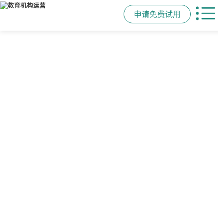
申请免费试用
管学校，用校盈易
智能排课
课时统计
家校互动
培训机构教务管理系
可视化排课，智能冲突异常检测提
学员签到同步扣减课时，老师带课量
一部手机链接教师、学员、家长，沟
统
醒，课表自动生成，一健导出，准确
自动统计、汇总，数据清晰可查免扯
通互动零距离，服务贴心铸口碑促续
高效
皮
费
有效提升运营管理效率45%
申请免费试用
申请免费试用
申请免费试用
申请免费试用